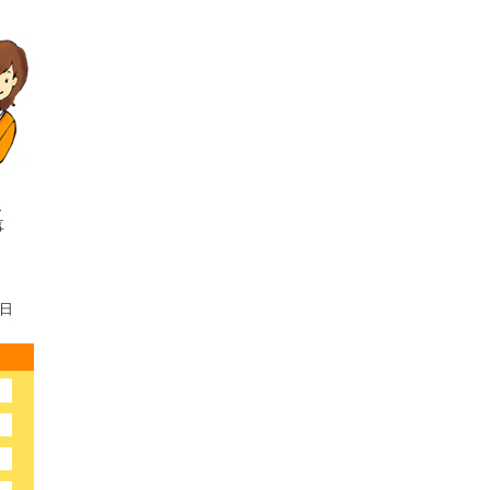
こ
事
。
3日