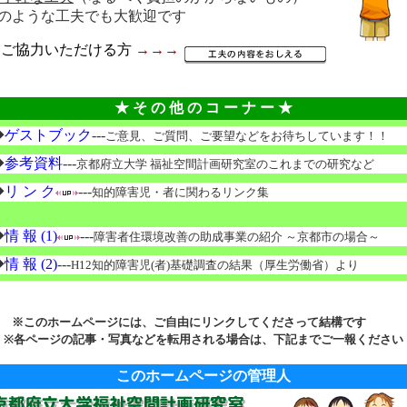
どのような工夫でも大歓迎です
★
ご協力いただける方
→→→
★ そ の 他 の コ ー ナ ー ★
◆
ゲストブック
---
ご意見、ご質問、ご要望などをお待ちしています！！
◆
参考資料
---
京都府立大学 福祉空間計画研究室のこれまでの研究など
◆
リ ン ク
---
知的障害児・者に関わるリンク集
◆
情 報 (1)
---
障害者住環境改善の助成事業の紹介 ～京都市の場合～
◆
情 報 (2)
---
H12知的障害児(者)基礎調査の結果（厚生労働省）より
※このホームページには、ご自由にリンクしてくださって結構です
※各ページの記事・写真などを転用される場合は、下記までご一報ください
このホームページの管理人