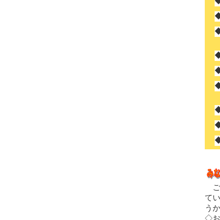
ご
て
う
◇